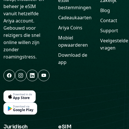
eSIM
Zakelijk
beheer je eSIM
bestemmingen
Blog
vanuit hetzelfde
Cadeaukaarten
Contact
Ariya account.
Ariya Coins
Gebouwd voor
Support
reizigers die snel
Mobiel
Veelgestelde
online willen zijn
opwaarderen
vragen
zonder
Download de
roamingstress.
app
Download in de
App Store
Download via
Google Play
Juridisch
eSIM