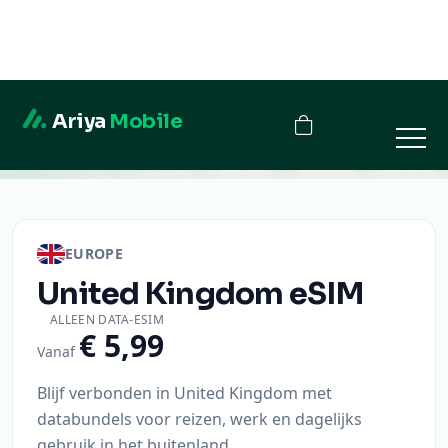
Ariya
Mobile
United Kingdom
EUROPE
United Kingdom
eSIM
ALLEEN DATA-ESIM
€ 5,99
Vanaf
Blijf verbonden in United Kingdom met
databundels voor reizen, werk en dagelijks
gebruik in het buitenland.