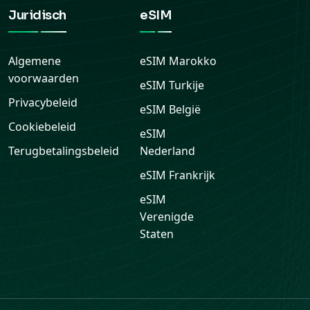
Juridisch
eSIM
Algemene
eSIM
Marokko
voorwaarden
eSIM
Turkije
Privacybeleid
eSIM
België
Cookiebeleid
eSIM
Terugbetalingsbeleid
Nederland
eSIM
Frankrijk
eSIM
Verenigde
Staten
Ondersteuning