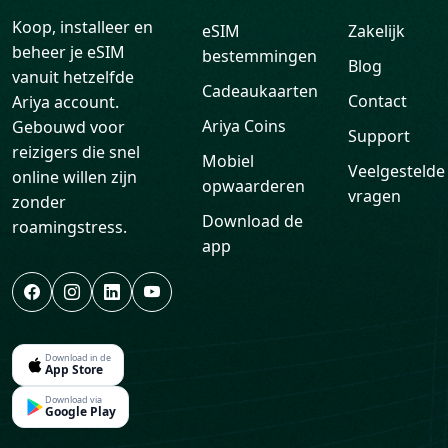
Koop, installeer en
eSIM
Zakelijk
beheer je eSIM
bestemmingen
Blog
vanuit hetzelfde
Cadeaukaarten
Contact
Ariya account.
Ariya Coins
Gebouwd voor
Support
reizigers die snel
Mobiel
Veelgestelde
online willen zijn
opwaarderen
vragen
zonder
Download de
roamingstress.
app
Download in de
App Store
Download via
Google Play