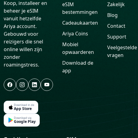
Koop, installeer en
eSIM
Zakelijk
beheer je eSIM
bestemmingen
Blog
vanuit hetzelfde
Cadeaukaarten
Contact
Ariya account.
Ariya Coins
Gebouwd voor
Support
reizigers die snel
Mobiel
Veelgestelde
online willen zijn
opwaarderen
vragen
zonder
Download de
roamingstress.
app
Download in de
App Store
Download via
Google Play