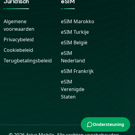
Juridisch
eSIM
Algemene
eSIM
Marokko
voorwaarden
eSIM
Turkije
Privacybeleid
eSIM
België
Cookiebeleid
eSIM
Terugbetalingsbeleid
Nederland
eSIM
Frankrijk
eSIM
Verenigde
Staten
Ondersteuning